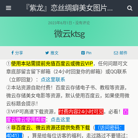
『紫龙』恋丝绸癖美女图片套图写真网
2023年6月1日 • 没有评论
微云ktsg
分享
推文
Pin
邮件
①
使用本站需提前充值百度云或微云VIP
，任何问题可文
章底部留言留下邮箱（24小时回复你的邮箱）或QQ联系
（立即回复）：
点这里联系
②本站资源自助付费！百度云存储电子书、教程等资源，
微云存储美女电影等资源，默认使用百度云，如果使用微
云标题会提示！
③VIP可高速下载资源，
付费内容24小时可见
。必看！
百
度云微云使用帮助
：
点击这里
④
非百度云、微云资源还提供免费下载
（
（访问密码：
4041）
），算是给每位访客的福利，走过路过不要错过：