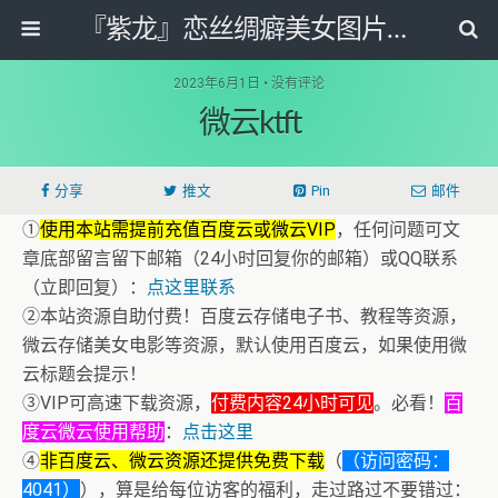
『紫龙』恋丝绸癖美女图片套图写真网
2023年6月1日 • 没有评论
微云ktft
分享
推文
Pin
邮件
①
使用本站需提前充值百度云或微云VIP
，任何问题可文
章底部留言留下邮箱（24小时回复你的邮箱）或QQ联系
（立即回复）：
点这里联系
②本站资源自助付费！百度云存储电子书、教程等资源，
微云存储美女电影等资源，默认使用百度云，如果使用微
云标题会提示！
③VIP可高速下载资源，
付费内容24小时可见
。必看！
百
度云微云使用帮助
：
点击这里
④
非百度云、微云资源还提供免费下载
（
（访问密码：
4041）
），算是给每位访客的福利，走过路过不要错过：