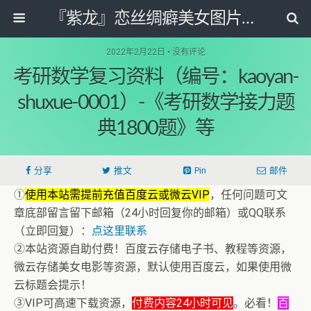
『紫龙』恋丝绸癖美女图片套图写真网
2022年2月22日 • 没有评论
考研数学复习资料（编号：kaoyan-
shuxue-0001）-《考研数学接力题
典1800题》等
分享
推文
Pin
邮件
①
使用本站需提前充值百度云或微云VIP
，任何问题可文
章底部留言留下邮箱（24小时回复你的邮箱）或QQ联系
（立即回复）：
点这里联系
②本站资源自助付费！百度云存储电子书、教程等资源，
微云存储美女电影等资源，默认使用百度云，如果使用微
云标题会提示！
③VIP可高速下载资源，
付费内容24小时可见
。必看！
百