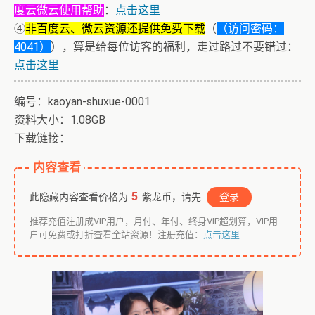
度云微云使用帮助
：
点击这里
④
非百度云、微云资源还提供免费下载
（
（访问密码：
4041）
），算是给每位访客的福利，走过路过不要错过：
点击这里
编号：kaoyan-shuxue-0001
资料大小：1.08GB
下载链接：
内容查看
5
此隐藏内容查看价格为
紫龙币，请先
登录
推荐充值注册成VIP用户，月付、年付、终身VIP超划算，VIP用
户可免费或打折查看全站资源！注册充值：
点击这里